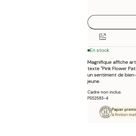
options
30x40 cm
En stock
Magnifique affiche art
texte "Pink Flower Pat
un sentiment de bien-
jeune.
Cadre non inclus.
PS52583-4
Papier premi
à finition mat