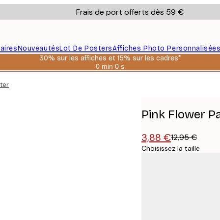
Frais de port offerts dès 59 €
aires
Nouveautés
Lot De Posters
Affiches Photo Personnalisée
30% sur les affiches et 15% sur les cadres*
0 min
0 s
Valable
jusqu'au
ter
:
2026-
08-
06
Pink Flower P
3,88 €
12,95 €
Choisissez la taille