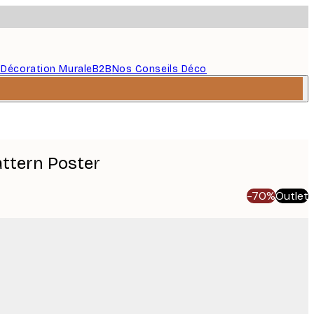
s
Décoration Murale
B2B
Nos Conseils Déco
attern Poster
-70%
Outlet