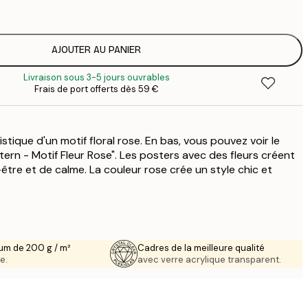
5
2
AJOUTER AU PANIER
Livraison sous 3-5 jours ouvrables
Frais de port offerts dès 59 €
istique d'un motif floral rose. En bas, vous pouvez voir le
tern - Motif Fleur Rose". Les posters avec des fleurs créent
être et de calme. La couleur rose crée un style chic et
um de 200 g / m²
Cadres de la meilleure qualité
e.
avec verre acrylique transparent.