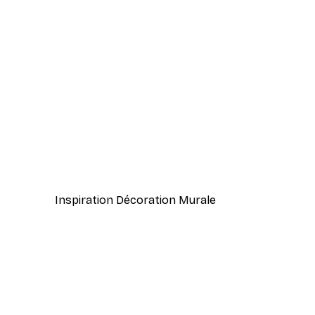
-70%
Outlet
Aimer Poster
À partir de 3,88 €
12,95 €
Inspiration Décoration Murale