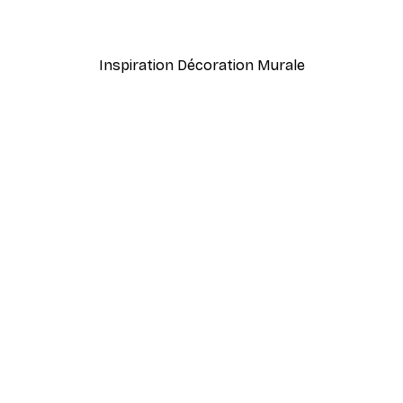
À partir de 3,88 €
12,95 €
Inspiration Décoration Murale