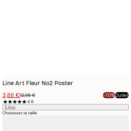
Product
images
Line Art Fleur No2 Poster
3,88 €
12,95 €
-70%
Outlet
4.8
5
Avis
Choisissez la taille