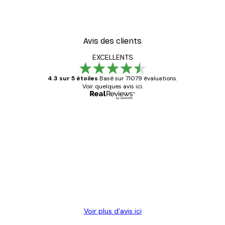
Avis des clients
EXCELLENTS
4.3 sur 5 étoiles
Basé sur 71079 évaluations.
Voir quelques avis ici.
Acheteur vérifié
Avis
des
Satisfaite !
clients
4 juin
Christelle K
Voir plus d’avis ici