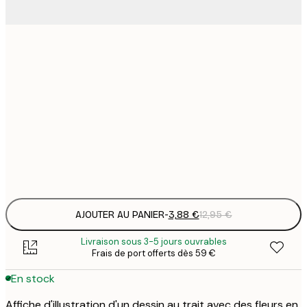
3
21x30 cm
1
5
30x40 cm
2
8
50x70 cm
3
Frame
options
AJOUTER AU PANIER
-
3,88 €
12,95 €
Livraison sous 3-5 jours ouvrables
Frais de port offerts dès 59 €
En stock
Affiche d'illustration d'un dessin au trait avec des fleurs en