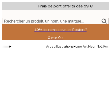
Skip
Frais de port offerts dès 59 €
to
main
content.
Rechercher un produit, un nom, une marque...
40% de remise sur les Posters*
0 min
0 s
Valable
jusqu'au
▸
▸
Art et illustrations
Line Art Fleur No2 Post
:
2026-
08-
09