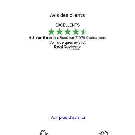
Avis des clients
EXCELLENTS
4.3 sur 5 étoiles
Basé sur 71079 évaluations.
Voir quelques avis ici.
Acheteur vérifié
Avis
des
Satisfaite !
clients
4 juin
Christelle K
Voir plus d’avis ici