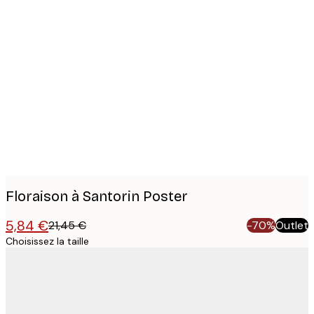
Product
images
Floraison à Santorin Poster
5,84 €
21,45 €
-70%
Outlet
Choisissez la taille