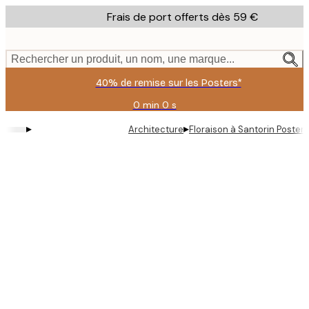
Skip
Frais de port offerts dès 59 €
to
main
content.
Rechercher un produit, un nom, une marque...
40% de remise sur les Posters*
0 min
0 s
Valable
jusqu'au
▸
▸
Architecture
Floraison à Santorin Poster
:
2026-
08-
09