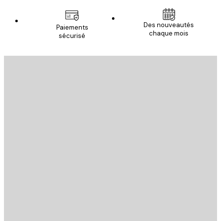
Des nouveautés
Paiements
chaque mois
sécurisé
Email
ENVOYER
Store
Poster Store
Service Client