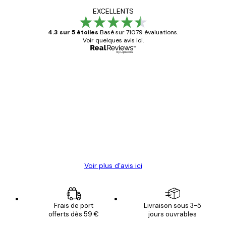
EXCELLENTS
4.3 sur 5 étoiles
Basé sur 71079 évaluations.
Voir quelques avis ici.
Acheteur vérifié
Avis
des
Satisfaite !
clients
4 juin
Christelle K
Voir plus d’avis ici
Frais de port
Livraison sous 3-5
offerts dès 59 €
jours ouvrables