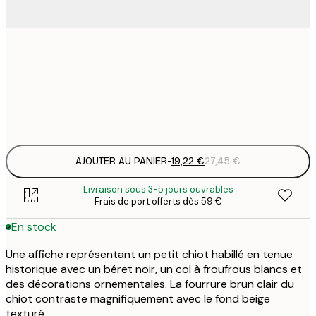
19
50x50 cm
2
Frame
options
AJOUTER AU PANIER
-
19,22 €
27,45 €
Livraison sous 3-5 jours ouvrables
Frais de port offerts dès 59 €
En stock
Une affiche représentant un petit chiot habillé en tenue
historique avec un béret noir, un col à froufrous blancs et
des décorations ornementales. La fourrure brun clair du
chiot contraste magnifiquement avec le fond beige
texturé.