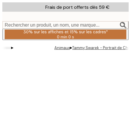
Skip
Frais de port offerts dès 59 €
to
main
content.
Rechercher un produit, un nom, une marque...
30% sur les affiches et 15% sur les cadres*
0 min
0 s
Valable
jusqu'au
▸
▸
Animaux
Tammy Swarek - Portrait de Chio
:
2026-
08-
06
Product