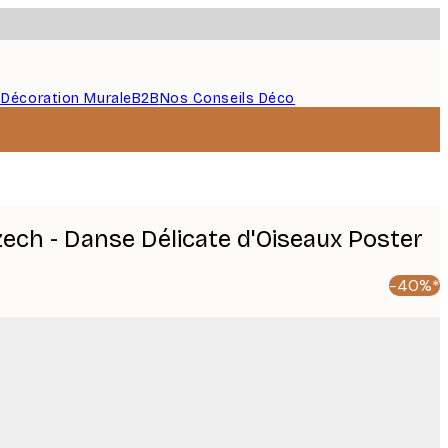
s
Décoration Murale
B2B
Nos Conseils Déco
ech - Danse Délicate d'Oiseaux Poster
-40%*