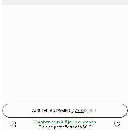
7
21x30 cm
1
12
30x40 cm
2
19
50x70 cm
3
26
70x100 cm
4
64
100x150 cm
Frame
options
AJOUTER AU PANIER
-
7,77 €
12,95 €
Livraison sous 3-5 jours ouvrables
Frais de port offerts dès 59 €