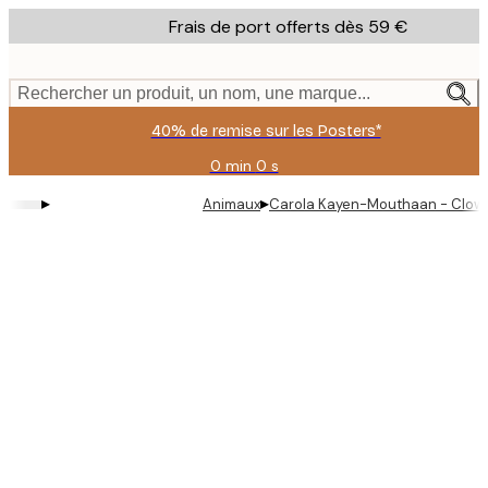
Skip
Frais de port offerts dès 59 €
to
main
content.
Rechercher un produit, un nom, une marque...
40% de remise sur les Posters*
0 min
0 s
Valable
jusqu'au
▸
▸
Animaux
Carola Kayen-Mouthaan - Clown 
:
2026-
08-
09