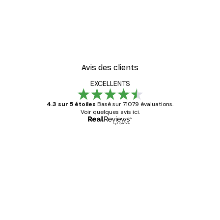
Avis des clients
EXCELLENTS
4.3 sur 5 étoiles
Basé sur 71079 évaluations.
Voir quelques avis ici.
Acheteur vérifié
Avis
des
Satisfaite !
clients
4 juin
Christelle K