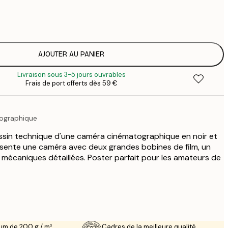
7
1
12
2
19
AJOUTER AU PANIER
3
Livraison sous 3-5 jours ouvrables
26
Frais de port offerts dès 59 €
4
64
ographique
ssin technique d'une caméra cinématographique en noir et
ésente une caméra avec deux grandes bobines de film, un
s mécaniques détaillées. Poster parfait pour les amateurs de
um de 200 g / m²
Cadres de la meilleure qualité