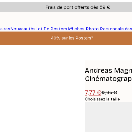
Frais de port offerts dès 59 €
aires
Nouveautés
Lot De Posters
Affiches Photo Personnalisée
40% sur les Posters*
Cinématographique Affiche
Andreas Magn
Cinématograph
7,77 €
12,95 €
Choisissez la taille