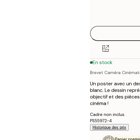
Frame
21x30 cm
options
30x40 cm
50x70 cm
70x100 cm
En stock
100x150 cm
Brevet Caméra Cinémat
Un poster avec un de
blanc. Le dessin repr
objectif et des pièce
cinéma !
Cadre non inclus.
PS55972-4
Historique des prix
Papier premi