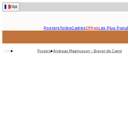
Skip
FRA
to
main
content.
Posters
Toiles
Cadres
Offres
Les Plus Popul
▸
▸
Posters
Andreas Magnusson - Brevet de Caméra 