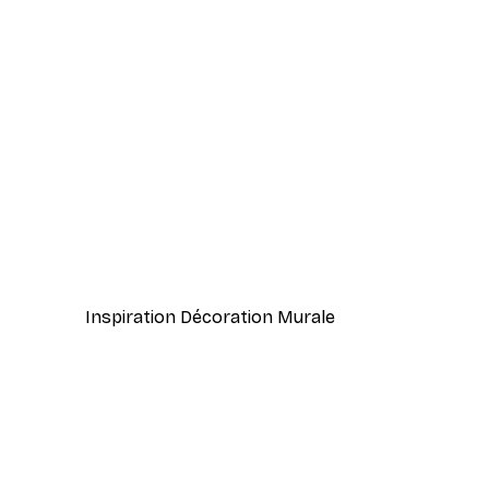
-40%*
Vue Matinale sur le Lac Poste
À partir de 7,77 €
12,95 €
Inspiration Décoration Murale