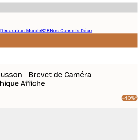
s
Décoration Murale
B2B
Nos Conseils Déco
usson - Brevet de Caméra
ique Affiche
-40%*