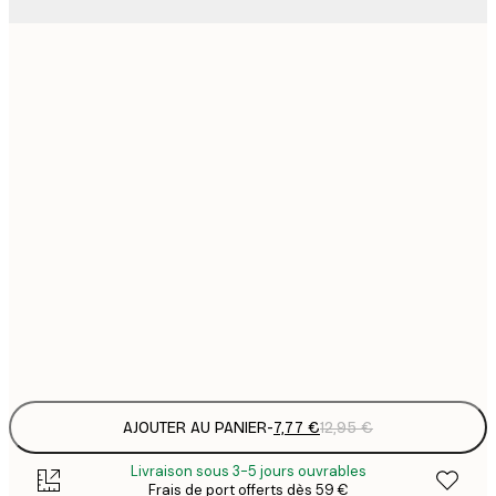
7
21x30 cm
1
12
30x40 cm
2
19
50x70 cm
3
26
70x100 cm
4
64
100x150 cm
Frame
options
AJOUTER AU PANIER
-
7,77 €
12,95 €
Livraison sous 3-5 jours ouvrables
Frais de port offerts dès 59 €