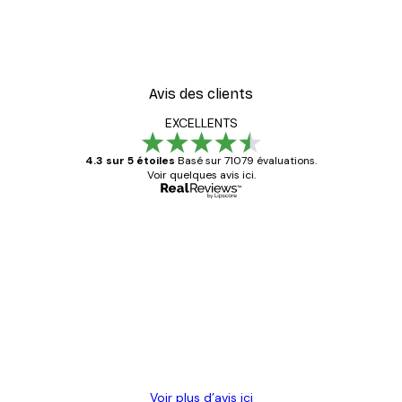
ster
Coco. Affiche
À partir de 7,77 €
12,95 €
Avis des clients
EXCELLENTS
4.3 sur 5 étoiles
Basé sur 71079 évaluations.
Voir quelques avis ici.
Acheteur vérifié
Avis
des
Satisfaite !
clients
4 juin
Christelle K
Voir plus d’avis ici