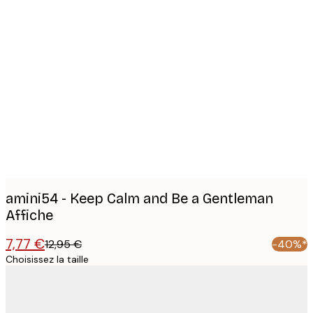
Product
images
amini54 - Keep Calm and Be a Gentleman
Affiche
7,77 €
12,95 €
-40%*
Choisissez la taille