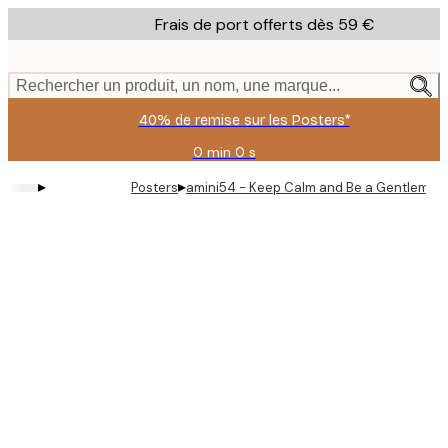
Skip
Frais de port offerts dès 59 €
to
main
content.
Rechercher un produit, un nom, une marque...
40% de remise sur les Posters*
0 min
0 s
Valable
jusqu'au
▸
▸
Posters
amini54 - Keep Calm and Be a Gentleman 
:
2026-
08-
09