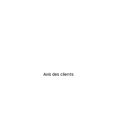
-30%*
Vue Matinale sur le Lac Poste
À partir de 9,07 €
12,95 €
Avis des clients