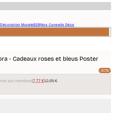
s
Décoration Murale
B2B
Nos Conseils Déco
ra - Cadeaux roses et bleus Poster
-30%*
éservé aux membres
|
7,77 €
12,95 €