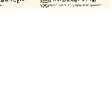
um de 200 g / m²
Cadres de la meilleure qualité
e.
avec verre acrylique transparent.