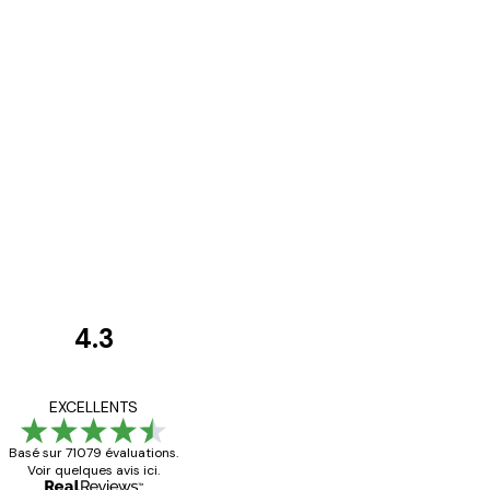
4.3
Avis
des
Satisfaite !
EXCELLENTS
clients
Basé sur 71079 évaluations.
Voir quelques avis ici.
4 juin