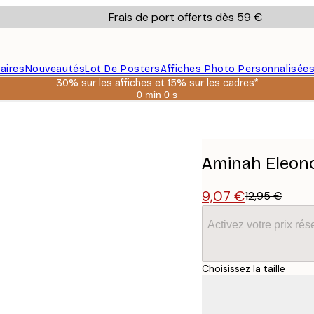
Frais de port offerts dès 59 €
aires
Nouveautés
Lot De Posters
Affiches Photo Personnalisée
30% sur les affiches et 15% sur les cadres*
0 min
0 s
Valable
jusqu'au
s Poster
:
2026-
08-
06
Aminah Eleono
9,07 €
12,95 €
Activez votre prix r
Choisissez la taille