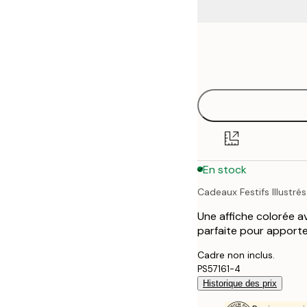
Frame
21x30 cm
options
30x40 cm
40x50 cm
50x70 cm
En stock
70x100 cm
Cadeaux Festifs Illustrés
100x150 cm
Une affiche colorée 
parfaite pour apporter
Cadre non inclus.
PS57161-4
Historique des prix