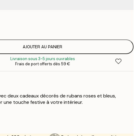
9
1
15
2
19
AJOUTER AU PANIER
2
Livraison sous 3-5 jours ouvrables
23
Frais de port offerts dès 59 €
3
30
4
75
avec deux cadeaux décorés de rubans roses et bleus,
 une touche festive à votre intérieur.