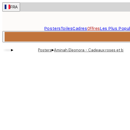
Skip
FRA
to
main
content.
Posters
Toiles
Cadres
Offres
Les Plus Popul
▸
▸
Posters
Aminah Eleonora - Cadeaux roses et bleu