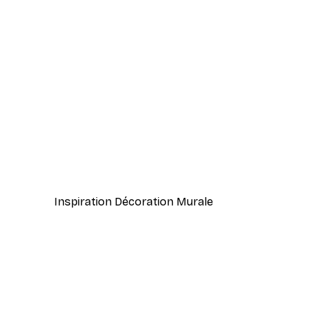
-40%*
Léopard dans la nature Poste
À partir de 7,77 €
12,95 €
Inspiration Décoration Murale