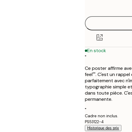
options
30x40 cm
En stock
"
Ce poster affirme ave
feel"". C'est un rappe
parfaitement avec n'i
typographie simple et 
dans toute pièce. C'es
permanente.
"
Cadre non inclus.
PS53122-4
Historique des prix