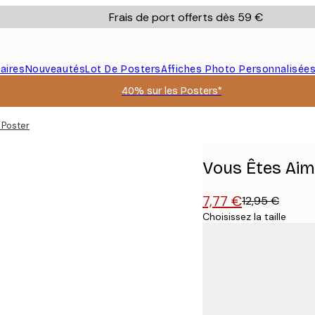
Frais de port offerts dès 59 €
aires
Nouveautés
Lot De Posters
Affiches Photo Personnalisée
40% sur les Posters*
 Poster
Vous Êtes Aim
7,77 €
12,95 €
Choisissez la taille