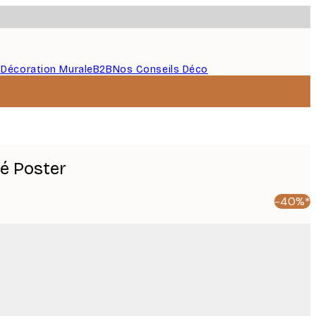
s
Décoration Murale
B2B
Nos Conseils Déco
é Poster
-40%*