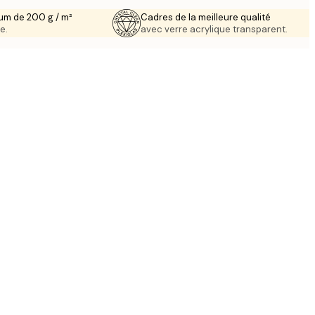
um de 200 g / m²
Cadres de la meilleure qualité
e.
avec verre acrylique transparent.