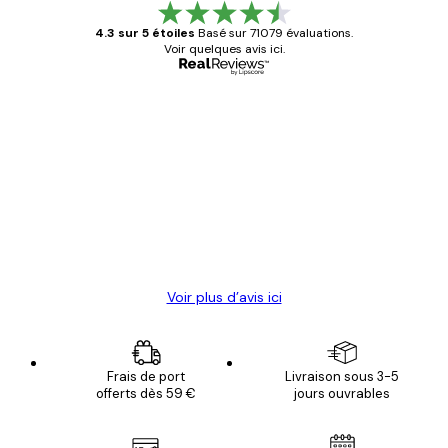
4.3 sur 5 étoiles
Basé sur 71079 évaluations.
Voir quelques avis ici.
Acheteur vérifié
Avis
des
Satisfaite !
clients
4 juin
Christelle K
Voir plus d’avis ici
Frais de port
Livraison sous 3-5
offerts dès 59 €
jours ouvrables