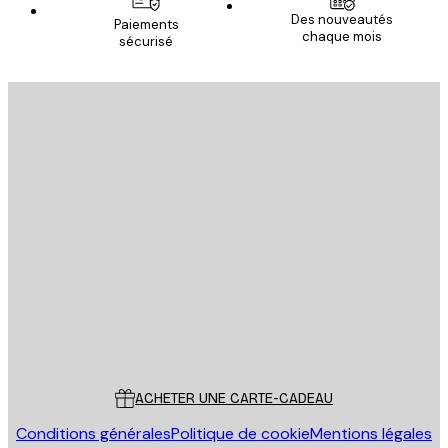
Des nouveautés
Paiements
chaque mois
sécurisé
Email
ENVOYER
Store
Poster Store
Service Client
ACHETER UNE CARTE-CADEAU
Conditions générales
Politique de cookie
Mentions légales