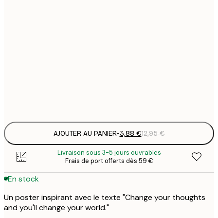
3
21x30 cm
1
5
30x40 cm
2
8
50x70 cm
3
Frame
options
AJOUTER AU PANIER
-
3,88 €
12,95 €
Livraison sous 3-5 jours ouvrables
Frais de port offerts dès 59 €
En stock
Un poster inspirant avec le texte "Change your thoughts
and you'll change your world."