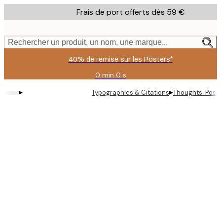
Skip
Frais de port offerts dès 59 €
to
main
content.
Rechercher un produit, un nom, une marque...
40% de remise sur les Posters*
0 min
0 s
Valable
jusqu'au
▸
▸
Typographies & Citations
Thoughts. Post
:
2026-
08-
09