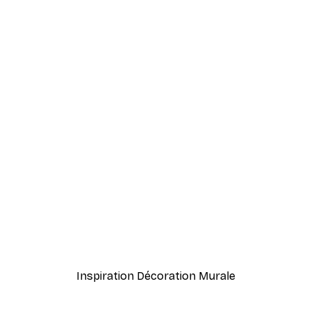
-40%*
KsanaKalpa - Citations État d'Esprit de Croissance Affiche
Fifi Brindacier Sautant Po
À partir de 7,77 €
12,95 €
Inspiration Décoration Murale