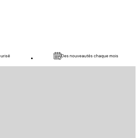
21 mars
Julie M
urisé
Des nouveautés chaque mois