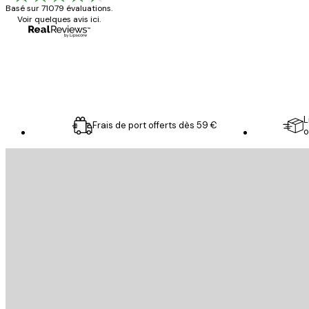
Basé sur 71079 évaluations.
Voir quelques avis ici.
4 juin
Christelle K
L
Frais de port offerts dès 59 €
o
Email
ENVOYER