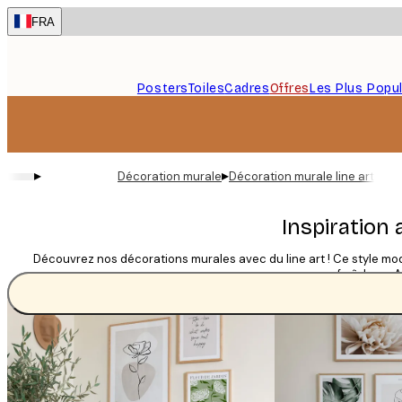
Skip
FRA
to
main
content.
Posters
Toiles
Cadres
Offres
Les Plus Popul
▸
▸
Décoration murale
Décoration murale line art
Inspiration 
Découvrez nos décorations murales avec du line art ! Ce style mode
fraîcheur. 