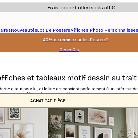
Frais de port offerts dès 59 €
aires
Nouveautés
Lot De Posters
Affiches Photo Personnalisée
40% de remise sur les Posters*
0 min
0 s
Valable
jusqu'au
:
2026-
08-
affiches et tableaux motif dessin au trait
09
rne a tout pour lui, et le line art convient parfaitement à un intérieur 
Achetez votre décoration murale préférée en cliquant dessus !
ACHAT PAR PIÈCE
CATÉGORIES
Grille