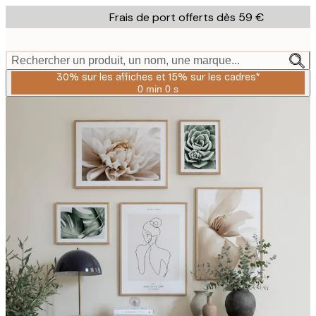
Skip
Frais de port offerts dès 59 €
to
main
content.
Rechercher un produit, un nom, une marque...
30% sur les affiches et 15% sur les cadres*
0 min
0 s
Valable
jusqu'au
:
2026-
08-
06