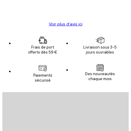
4 juin
Christelle K
Voir plus d’avis ici
Frais de port
Livraison sous 3-5
offerts dès 59 €
jours ouvrables
Email
Des nouveautés
Paiements
chaque mois
sécurisé
S'INSCRIRE
politique de confidentialité