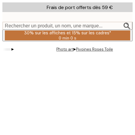
Skip
Frais de port offerts dès 59 €
to
main
content.
Rechercher un produit, un nom, une marque...
30% sur les affiches et 15% sur les cadres*
0 min
0 s
Valable
jusqu'au
▸
▸
Photo art
Pivoines Roses Toile
:
2026-
08-
06
Product