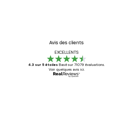
-30%*
er
Vue Matinale sur le Lac P
À partir de 9,07 €
12,95 €
Avis des clients
EXCELLENTS
4.3 sur 5 étoiles
Basé sur 71079 évaluations.
Voir quelques avis ici.
Acheteur vérifié
Avis
des
Satisfaite !
clients
4 juin
Christelle K