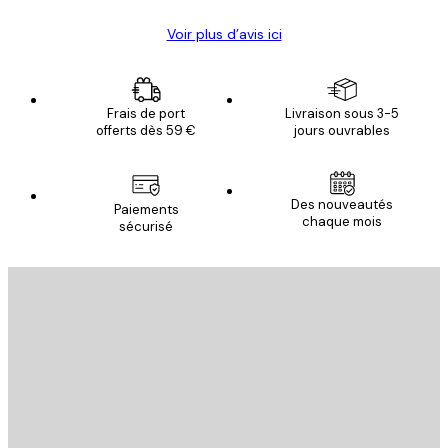
Voir plus d’avis ici
Frais de port
Livraison sous 3-5
offerts dès 59 €
jours ouvrables
Des nouveautés
Paiements
chaque mois
sécurisé
Email
ENVOYER