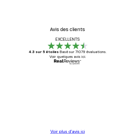
Avis des clients
EXCELLENTS
4.3 sur 5 étoiles
Basé sur 71079 évaluations.
Voir quelques avis ici.
Acheteur vérifié
Avis
des
Satisfaite !
clients
4 juin
Christelle K
Voir plus d’avis ici