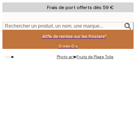
Skip
Frais de port offerts dès 59 €
to
main
content.
Rechercher un produit, un nom, une marque...
40% de remise sur les Posters*
0 min
0 s
Valable
jusqu'au
▸
▸
Photo art
Fruits de Plage Toile
:
2026-
08-
09