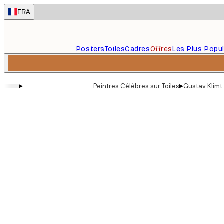
Skip
FRA
to
main
content.
Posters
Toiles
Cadres
Offres
Les Plus Popul
▸
▸
Peintres Célèbres sur Toiles
Gustav Klimt 