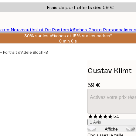
Frais de port offerts dès 59 €
aires
Nouveautés
Lot De Posters
Affiches Photo Personnalisée
30% sur les affiches et 15% sur les cadres*
0 min
0 s
Valable
jusqu'au
- Portrait d'Adele Bloch-Bauer I Toile
:
2026-
08-
06
Gustav Klimt -
59 €
Activez votre prix r
5.0
1
Avis
Affiche
Choisissez la taille