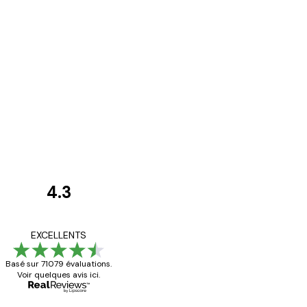
4.3
Avis
des
Satisfaite !
EXCELLENTS
clients
Basé sur 71079 évaluations.
Voir quelques avis ici.
4 juin
Christelle K