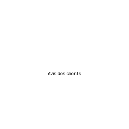
-30%*
Vue Matinale sur le Lac Poste
À partir de 9,07 €
12,95 €
Avis des clients