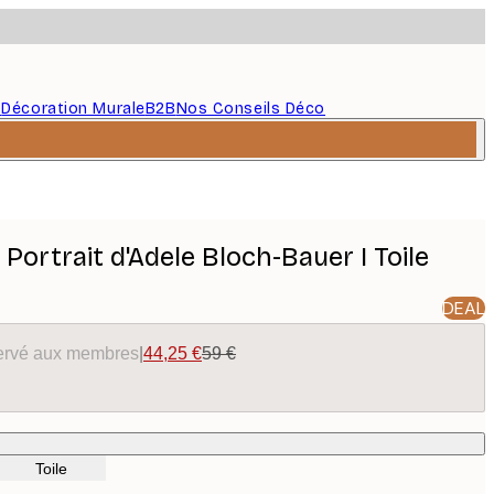
s
Décoration Murale
B2B
Nos Conseils Déco
 Portrait d'Adele Bloch-Bauer I Toile
DEAL
éservé aux membres
|
44,25 €
59 €
Toile