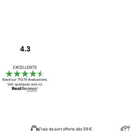
4.3
Avis
des
Satisfaite !
EXCELLENTS
clients
Basé sur 71079 évaluations.
Voir quelques avis ici.
4 juin
Christelle K
L
Frais de port offerts dès 59 €