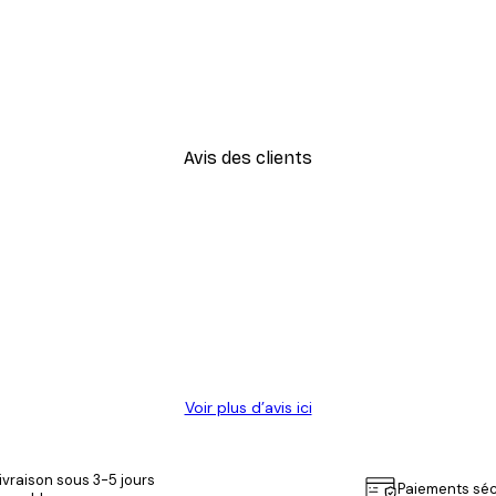
-40%*
Coco. Affiche
À partir de 7,77 €
12,95 €
Avis des clients
Voir plus d’avis ici
ivraison sous 3-5 jours
Paiements séc