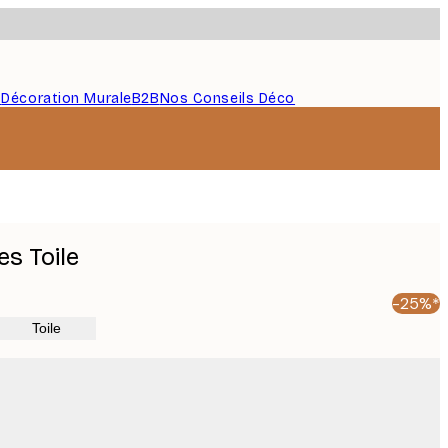
s
Décoration Murale
B2B
Nos Conseils Déco
s Toile
-25%*
Toile