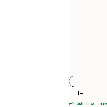
30x40 cm
50x70 cm
70x100 cm
Produit sur comman