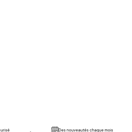
Acheteur vérifié
je suis ravie
21 mars
Julie M
urisé
Des nouveautés chaque mois