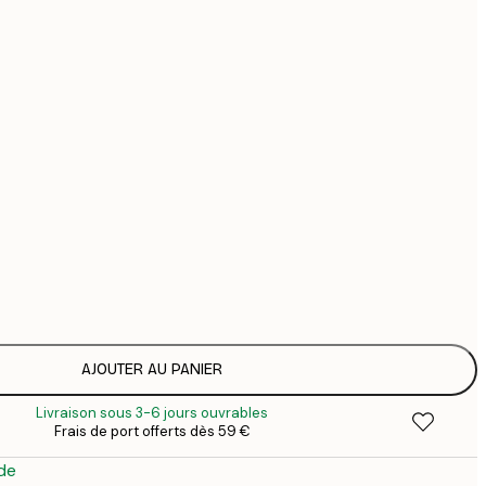
44
74
126
Pas de cadre
AJOUTER AU PANIER
Livraison sous 3-6 jours ouvrables
Frais de port offerts dès 59 €
de