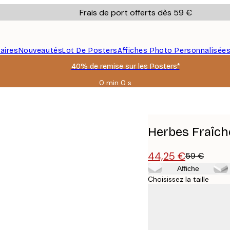
Frais de port offerts dès 59 €
aires
Nouveautés
Lot De Posters
Affiches Photo Personnalisée
40% de remise sur les Posters*
0 min
0 s
Valable
jusqu'au
:
2026-
08-
Herbes Fraîche
09
44,25 €
59 €
Affiche
Choisissez la taille