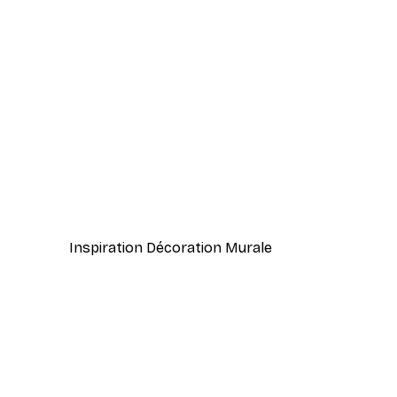
-40%*
Smiling Sun Affiche
À partir de 7,77 €
12,95 €
Inspiration Décoration Murale