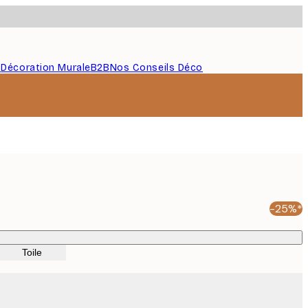
s
Décoration Murale
B2B
Nos Conseils Déco
-25%*
Toile