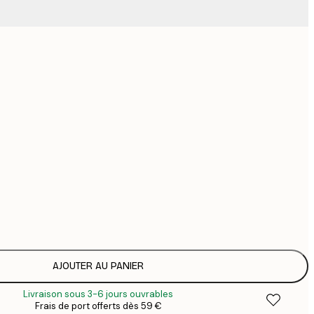
44
74
126
Pas de cadre
AJOUTER AU PANIER
Livraison sous 3-6 jours ouvrables
Frais de port offerts dès 59 €