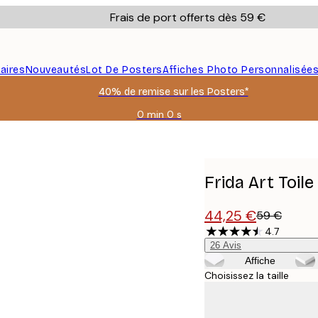
Frais de port offerts dès 59 €
aires
Nouveautés
Lot De Posters
Affiches Photo Personnalisée
40% de remise sur les Posters*
0 min
0 s
Valable
jusqu'au
:
2026-
08-
Frida Art Toile
09
44,25 €
59 €
4.7
26
Avis
Affiche
Choisissez la taille