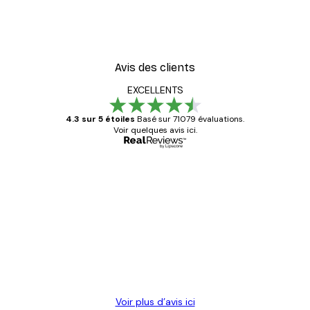
Avis des clients
EXCELLENTS
4.3 sur 5 étoiles
Basé sur 71079 évaluations.
Voir quelques avis ici.
Acheteur vérifié
Avis
des
Satisfaite !
clients
4 juin
Christelle K
Voir plus d’avis ici