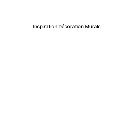
meux Poster
Coco. Affiche
À partir de 7,77 €
12,95 €
Inspiration Décoration Murale