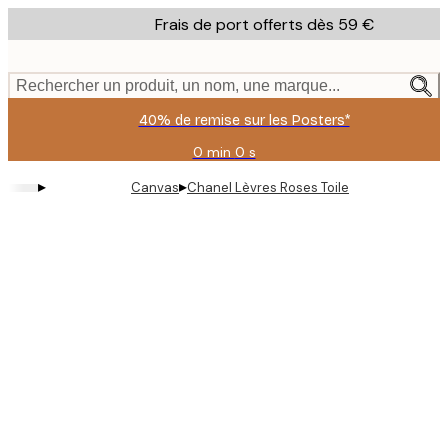
Skip
Frais de port offerts dès 59 €
to
main
content.
Rechercher un produit, un nom, une marque...
40% de remise sur les Posters*
0 min
0 s
Valable
jusqu'au
▸
▸
Canvas
Chanel Lèvres Roses Toile
:
2026-
08-
09