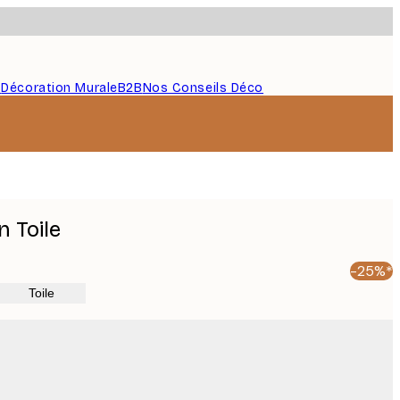
s
Décoration Murale
B2B
Nos Conseils Déco
 Toile
-25%*
Toile