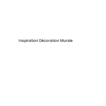
-40%*
Coco. Affiche
À partir de 7,77 €
12,95 €
Inspiration Décoration Murale