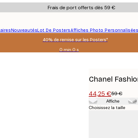
Frais de port offerts dès 59 €
aires
Nouveautés
Lot De Posters
Affiches Photo Personnalisée
40% de remise sur les Posters*
0 min
0 s
Valable
jusqu'au
:
2026-
08-
Chanel Fashion
09
44,25 €
59 €
Affiche
Choisissez la taille