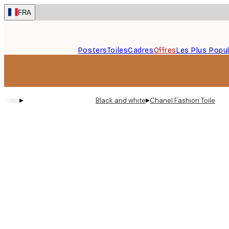
Skip
FRA
to
main
content.
Posters
Toiles
Cadres
Offres
Les Plus Popul
▸
▸
Black and white
Chanel Fashion Toile