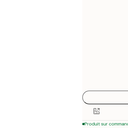
30x40 cm
50x70 cm
70x100 cm
Produit sur comman