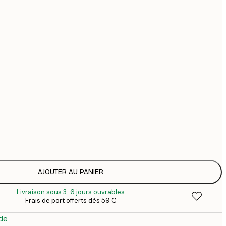
44
74
126
Pas de cadre
AJOUTER AU PANIER
Livraison sous 3-6 jours ouvrables
Frais de port offerts dès 59 €
de