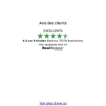
Avis des clients
EXCELLENTS
4.3 sur 5 étoiles
Basé sur 71079 évaluations.
Voir quelques avis ici.
Acheteur vérifié
Avis
des
Satisfaite !
clients
4 juin
Christelle K
Voir plus d’avis ici