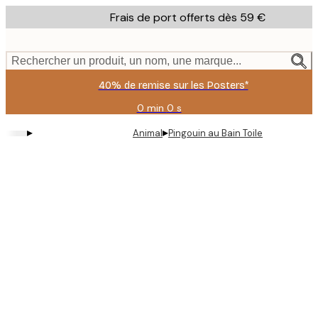
Skip
Frais de port offerts dès 59 €
to
main
content.
Rechercher un produit, un nom, une marque...
40% de remise sur les Posters*
0 min
0 s
Valable
jusqu'au
▸
▸
Animal
Pingouin au Bain Toile
:
2026-
08-
09