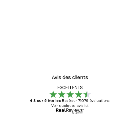
-30%*
er
Vue Matinale sur le Lac P
À partir de 9,07 €
12,95 €
Avis des clients
EXCELLENTS
4.3 sur 5 étoiles
Basé sur 71079 évaluations.
Voir quelques avis ici.
Acheteur vérifié
Avis
des
Satisfaite !