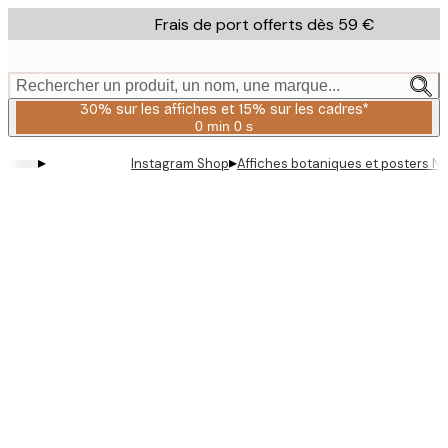
Skip
Frais de port offerts dès 59 €
to
main
content.
Rechercher un produit, un nom, une marque...
30% sur les affiches et 15% sur les cadres*
0 min
0 s
Valable
jusqu'au
▸
▸
Instagram Shop
Affiches botaniques et posters N
:
2026-
08-
06
Product
images