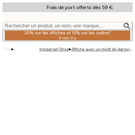
Skip
Frais de port offerts dès 59 €
to
main
content.
Rechercher un produit, un nom, une marque...
30% sur les affiches et 15% sur les cadres*
0 min
0 s
Valable
jusqu'au
▸
▸
Instagram Shop
Affiche avec un motif de danseus
:
2026-
08-
06
Product
images