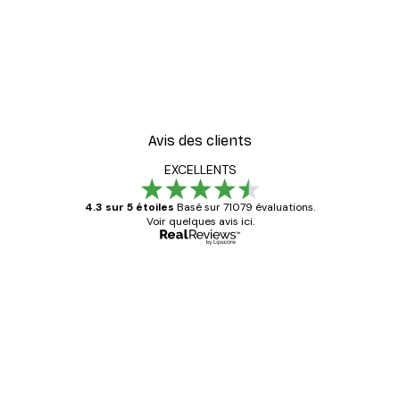
Avis des clients
EXCELLENTS
4.3 sur 5 étoiles
Basé sur 71079 évaluations.
Voir quelques avis ici.
Acheteur vérifié
Avis
des
Satisfaite !
clients
4 juin
Christelle K