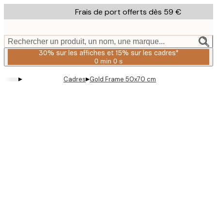
Skip
Frais de port offerts dès 59 €
to
main
content.
Rechercher un produit, un nom, une marque...
30% sur les affiches et 15% sur les cadres*
0 min
0 s
Valable
jusqu'au
▸
▸
Cadres
Gold Frame 50x70 cm
:
2026-
08-
06