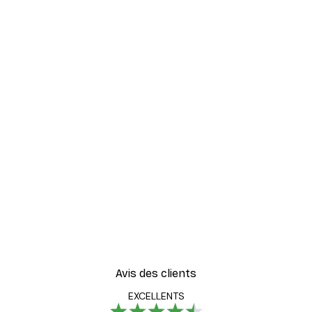
UNE SUSPENSION FACILE,
HORIZONTALEMENT ET
VERTICALEMENT
La combinaison de boucles métalliques flexibles,
de crochets en métal solides et le poids minimal
du cadre permettent une suspension sans
effort, aussi bien horizontalement que
verticalement.
Avis des clients
EXCELLENTS