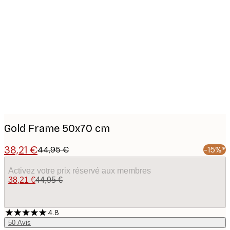
Product
images
Gold Frame 50x70 cm
38,21 €
44,95 €
-15%*
Activez votre prix réservé aux membres
38,21 €
44,95 €
4.8
50
Avis