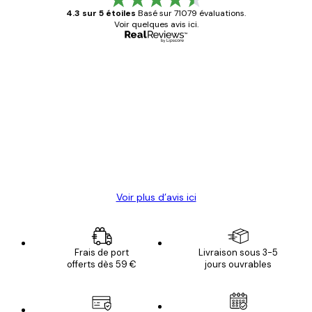
4.3 sur 5 étoiles
Basé sur 71079 évaluations.
Voir quelques avis ici.
Acheteur vérifié
Avis
des
Satisfaite !
clients
4 juin
Christelle K
Voir plus d’avis ici
Frais de port
Livraison sous 3-5
offerts dès 59 €
jours ouvrables