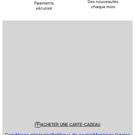
Des nouveautés
Paiements
chaque mois
sécurisé
Email
ENVOYER
Store
Poster Store
Service Client
ACHETER UNE CARTE-CADEAU
Conditions générales
Politique de cookie
Mentions légales