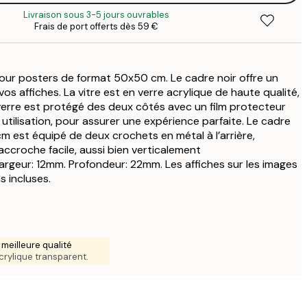
Livraison sous 3-5 jours ouvrables
11
Frais de port offerts dès 59 €
22
2
our posters de format 50x50 cm. Le cadre noir offre un
31
s affiches. La vitre est en verre acrylique de haute qualité,
3
e verre est protégé des deux côtés avec un film protecteur
31
t utilisation, pour assurer une expérience parfaite. Le cadre
3
m est équipé de deux crochets en métal à l’arrière,
38
accroche facile, aussi bien verticalement
4
argeur: 12mm. Profondeur: 22mm. Les affiches sur les images
52
s incluses.
6
 meilleure qualité
crylique transparent.