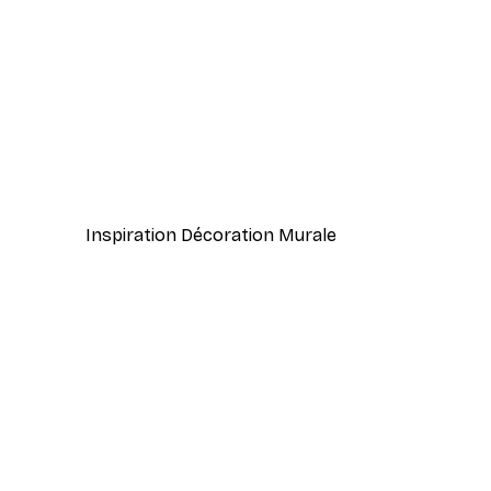
-40%*
Stillness. Poster
À partir de 7,77 €
12,95 €
Inspiration Décoration Murale