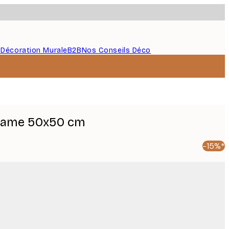
s
Décoration Murale
B2B
Nos Conseils Déco
Frame 50x50 cm
-15%*