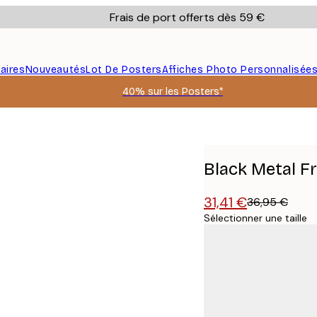
Frais de port offerts dès 59 €
aires
Nouveautés
Lot De Posters
Affiches Photo Personnalisée
40% sur les Posters*
Black Metal 
31,41 €
36,95 €
Sélectionner une taille