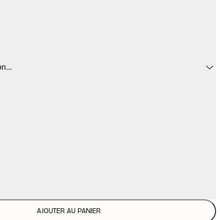
n...
AJOUTER AU PANIER
6