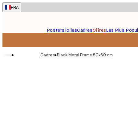
Skip
FRA
to
main
content.
Posters
Toiles
Cadres
Offres
Les Plus Popul
▸
▸
Cadres
Black Metal Frame 50x50 cm