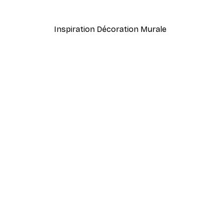
À partir de 7,77 €
12,95 €
Inspiration Décoration Murale