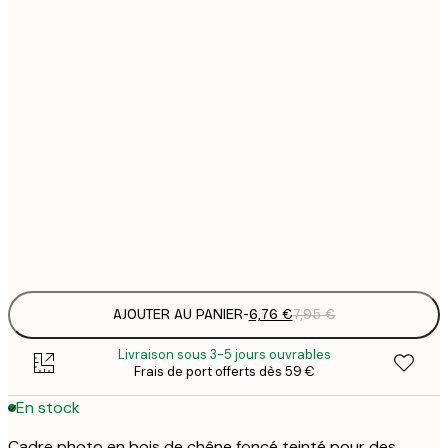
11
22
2
31
3
31
3
38
4
52
6
AJOUTER AU PANIER
-
6,76 €
7,95 €
Livraison sous 3-5 jours ouvrables
Frais de port offerts dès 59 €
En stock
Cadre photo en bois de chêne foncé teinté pour des