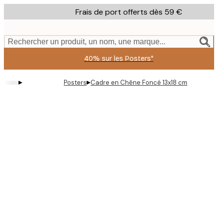
Skip
Frais de port offerts dès 59 €
to
main
content.
Rechercher un produit, un nom, une marque...
40% sur les Posters*
▸
▸
Posters
Cadre en Chêne Foncé 13x18 cm