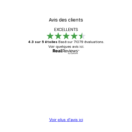
Avis des clients
EXCELLENTS
4.3 sur 5 étoiles
Basé sur 71079 évaluations.
Voir quelques avis ici.
Acheteur vérifié
Avis
des
Satisfaite !
clients
4 juin
Christelle K
Voir plus d’avis ici