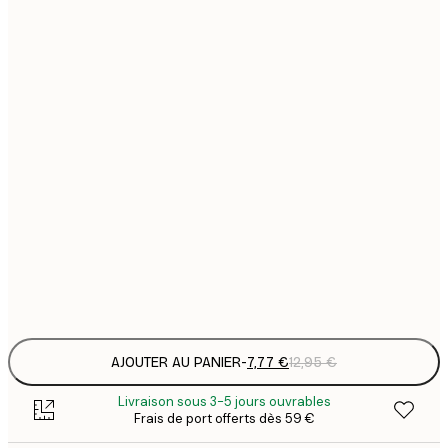
7
21x30 cm
1
12
30x40 cm
2
19
50x70 cm
3
26
70x100 cm
4
64
100x150 cm
Frame
options
AJOUTER AU PANIER
-
7,77 €
12,95 €
Livraison sous 3-5 jours ouvrables
Frais de port offerts dès 59 €