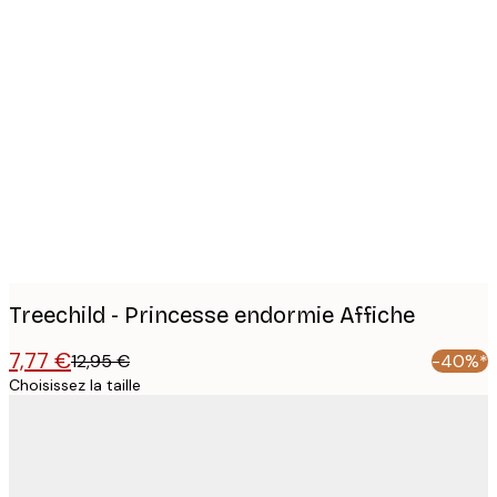
Product
images
Treechild - Princesse endormie Affiche
7,77 €
12,95 €
-40%*
Choisissez la taille