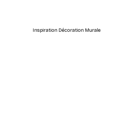
meux Poster
Coco. Affiche
À partir de 7,77 €
12,95 €
Inspiration Décoration Murale