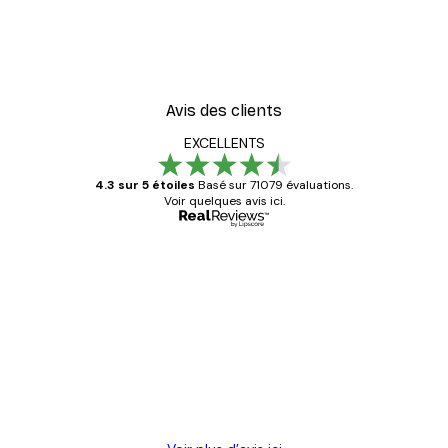
Avis des clients
EXCELLENTS
4.3 sur 5 étoiles
Basé sur 71079 évaluations.
Voir quelques avis ici.
Acheteur vérifié
Avis
des
Satisfaite !
clients
4 juin
Christelle K