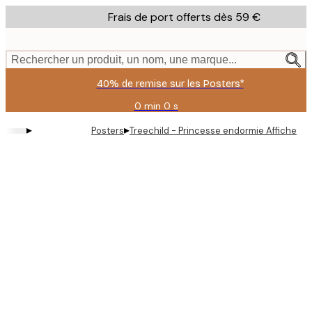
Skip
Frais de port offerts dès 59 €
to
main
content.
Rechercher un produit, un nom, une marque...
40% de remise sur les Posters*
0 min
0 s
Valable
jusqu'au
▸
▸
Posters
Treechild - Princesse endormie Affiche
:
2026-
08-
09