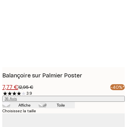
Product
images
Balançoire sur Palmier Poster
7,77 €
12,95 €
-40%*
3.9
36
Avis
Affiche
Toile
Choisissez la taille