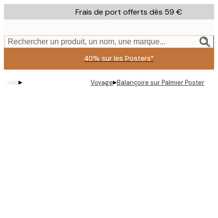
Skip
Frais de port offerts dès 59 €
to
main
content.
Rechercher un produit, un nom, une marque...
40% sur les Posters*
▸
▸
Voyage
Balançoire sur Palmier Poster