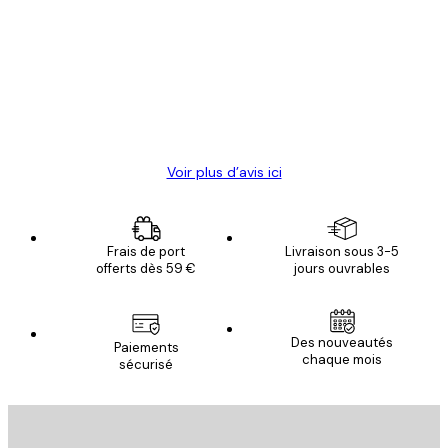
des
Satisfaite !
clients
4 juin
Christelle K
Voir plus d’avis ici
Frais de port
Livraison sous 3-5
offerts dès 59 €
jours ouvrables
Des nouveautés
Paiements
chaque mois
sécurisé