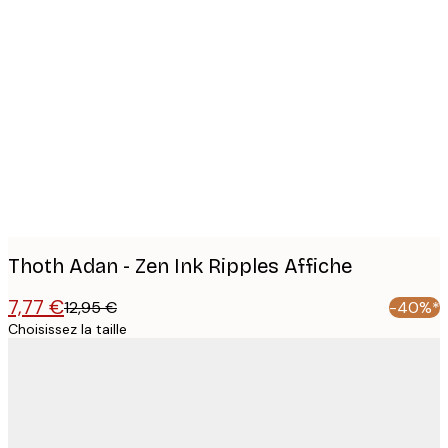
Product
images
Thoth Adan - Zen Ink Ripples Affiche
7,77 €
12,95 €
-40%*
Choisissez la taille