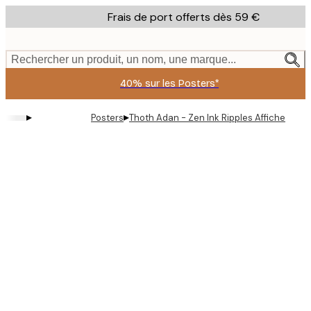
Skip
Frais de port offerts dès 59 €
to
main
content.
Rechercher un produit, un nom, une marque...
40% sur les Posters*
▸
▸
Posters
Thoth Adan - Zen Ink Ripples Affiche