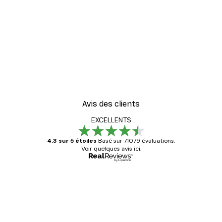
-30%*
oster
Paysage Abstrait Poster
À partir de 9,07 €
12,95 €
Avis des clients
EXCELLENTS
4.3 sur 5 étoiles
Basé sur 71079 évaluations.
Voir quelques avis ici.
Acheteur vérifié
Avis
des
Satisfaite !
clients