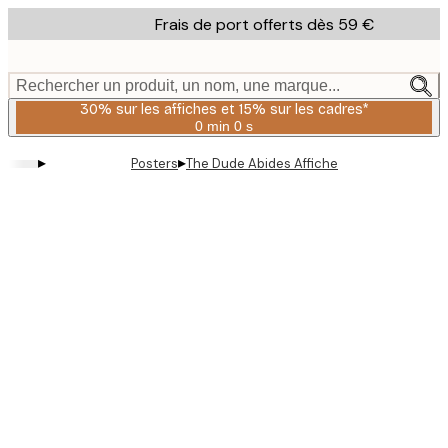
Skip
Frais de port offerts dès 59 €
to
main
content.
Rechercher un produit, un nom, une marque...
30% sur les affiches et 15% sur les cadres*
0 min
0 s
Valable
jusqu'au
▸
▸
Posters
The Dude Abides Affiche
:
2026-
08-
06