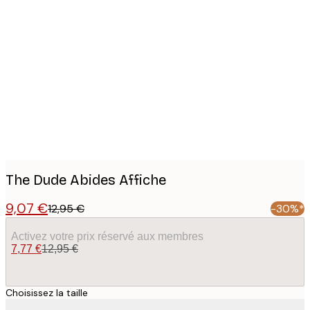
Product
images
The Dude Abides Affiche
9,07 €
12,95 €
-30%*
Activez votre prix réservé aux membres
7,77 €
12,95 €
Choisissez la taille