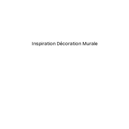
-40%*
meux Poster
Fashion Street Poster
À partir de 7,77 €
12,95 €
Inspiration Décoration Murale