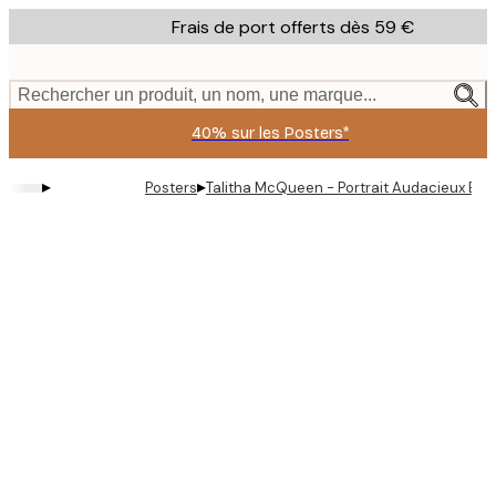
Skip
Frais de port offerts dès 59 €
to
main
content.
Rechercher un produit, un nom, une marque...
40% sur les Posters*
▸
▸
Posters
Talitha McQueen - Portrait Audacieux Bu