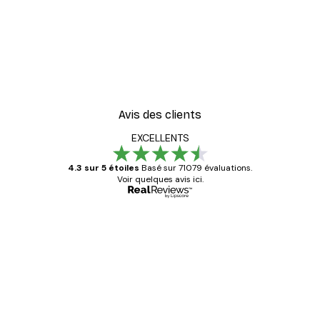
Avis des clients
EXCELLENTS
4.3 sur 5 étoiles
Basé sur 71079 évaluations.
Voir quelques avis ici.
Acheteur vérifié
Avis
des
Satisfaite !
clients
4 juin