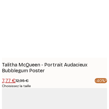
Product
images
Talitha McQueen - Portrait Audacieux
Bubblegum Poster
7,77 €
12,95 €
-40%*
Choisissez la taille