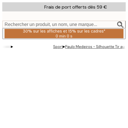
Skip
Frais de port offerts dès 59 €
to
main
content.
Rechercher un produit, un nom, une marque...
30% sur les affiches et 15% sur les cadres*
0 min
0 s
Valable
jusqu'au
▸
▸
Sport
Paulo Medeiros - Silhouette Tir au 
:
2026-
08-
06