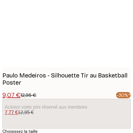
Product
images
Paulo Medeiros - Silhouette Tir au Basketball
Poster
9,07 €
12,95 €
-30%*
Activez votre prix réservé aux membres
7,77 €
12,95 €
Choisissez la taille