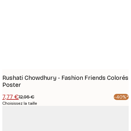
Product
images
Rushati Chowdhury - Fashion Friends Colorés
Poster
7,77 €
12,95 €
-40%*
Choisissez la taille