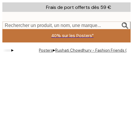
Skip
Frais de port offerts dès 59 €
to
main
content.
Rechercher un produit, un nom, une marque...
40% sur les Posters*
▸
▸
Posters
Rushati Chowdhury - Fashion Friends Col