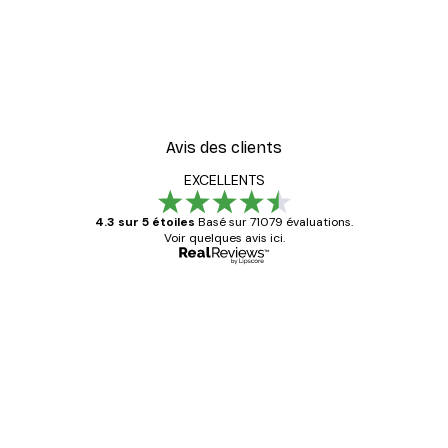
Avis des clients
EXCELLENTS
4.3 sur 5 étoiles
Basé sur 71079 évaluations.
Voir quelques avis ici.
Acheteur vérifié
Avis
des
Satisfaite !
clients
4 juin
Christelle K