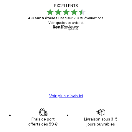
EXCELLENTS
4.3 sur 5 étoiles
Basé sur 71079 évaluations.
Voir quelques avis ici.
Acheteur vérifié
Avis
des
Satisfaite !
clients
4 juin
Christelle K
Voir plus d’avis ici
Frais de port
Livraison sous 3-5
offerts dès 59 €
jours ouvrables