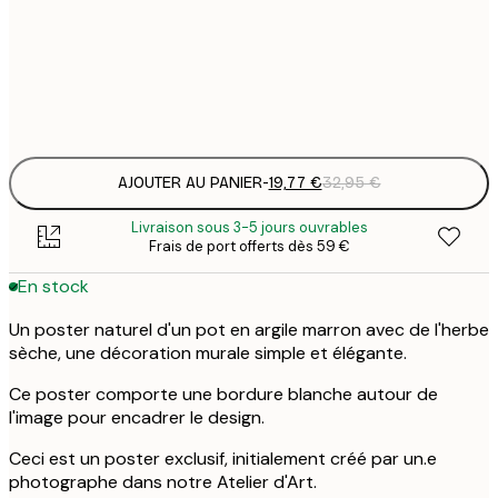
19
50x70 cm
3
Frame
options
AJOUTER AU PANIER
-
19,77 €
32,95 €
Livraison sous 3-5 jours ouvrables
Frais de port offerts dès 59 €
En stock
Un poster naturel d'un pot en argile marron avec de l'herbe
sèche, une décoration murale simple et élégante.
Ce poster comporte une bordure blanche autour de
l'image pour encadrer le design.
Ceci est un poster exclusif, initialement créé par un.e
photographe dans notre Atelier d'Art.