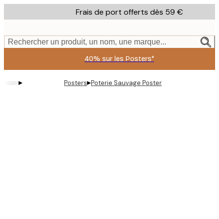
Skip
Frais de port offerts dès 59 €
to
main
content.
Rechercher un produit, un nom, une marque...
40% sur les Posters*
▸
▸
Posters
Poterie Sauvage Poster