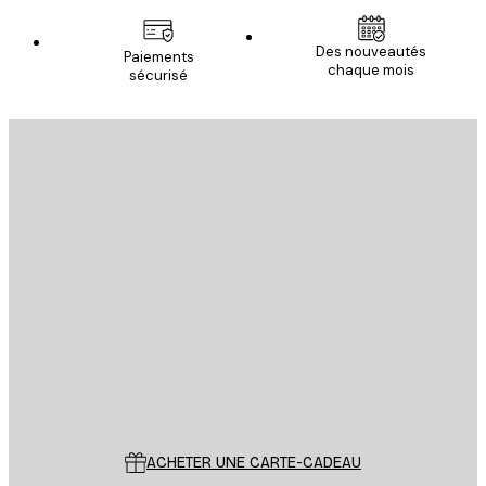
Des nouveautés
Paiements
chaque mois
sécurisé
Email
ENVOYER
Store
Poster Store
Service Client
ACHETER UNE CARTE-CADEAU