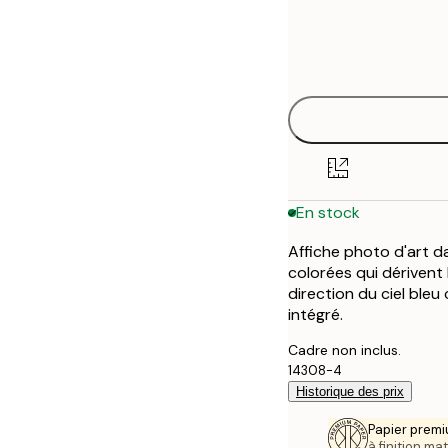
Frame
21x30 cm
options
30x40 cm
40x50 cm
50x50 cm
En stock
50x70 cm
Affiche photo d'art d
colorées qui dérivent
direction du ciel bleu
intégré.
Cadre non inclus.
14308-4
Historique des prix
Papier premi
à finition mat