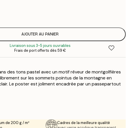
7
1
12
2
16
AJOUTER AU PANIER
2
Livraison sous 3-5 jours ouvrables
16
Frais de port offerts dès 59 €
2
19
3
ans des tons pastel avec un motif rêveur de montgolfières
 librement sur les sommets pointus de la montagne en
 clair. Le poster est joliment encadrée par un passepartout
um de 200 g / m²
Cadres de la meilleure qualité
e.
avec verre acrylique transparent.