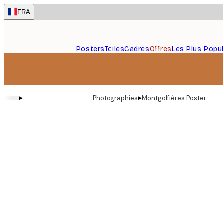
Skip
FRA
to
main
content.
Posters
Toiles
Cadres
Offres
Les Plus Popul
▸
▸
Photographies
Montgolfières Poster