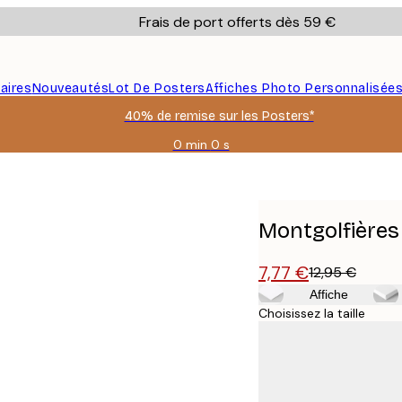
Frais de port offerts dès 59 €
aires
Nouveautés
Lot De Posters
Affiches Photo Personnalisée
40% de remise sur les Posters*
0 min
0 s
Valable
jusqu'au
:
2026-
08-
Montgolfières
09
7,77 €
12,95 €
Affiche
Choisissez la taille