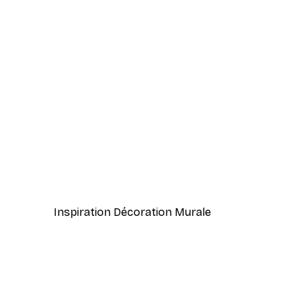
-70%
Outlet
Nuages Colorés Poster
À partir de 3,88 €
12,95 €
Inspiration Décoration Murale