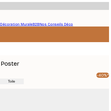
s
Décoration Murale
B2B
Nos Conseils Déco
 Poster
-40%*
Toile