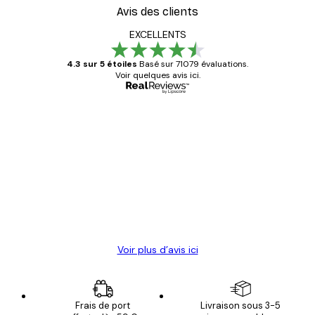
Avis des clients
EXCELLENTS
4.3 sur 5 étoiles
Basé sur 71079 évaluations.
Voir quelques avis ici.
Acheteur vérifié
Avis
des
Satisfaite !
clients
4 juin
Christelle K
Voir plus d’avis ici
Frais de port
Livraison sous 3-5