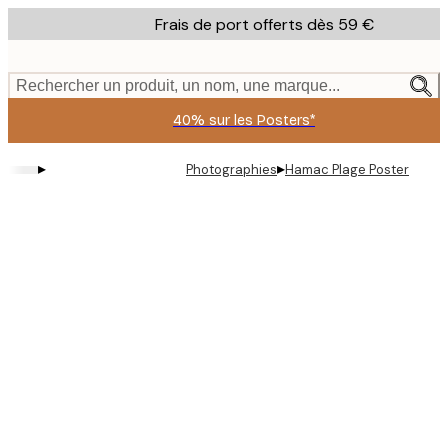
Skip
Frais de port offerts dès 59 €
to
main
content.
Rechercher un produit, un nom, une marque...
40% sur les Posters*
▸
▸
Photographies
Hamac Plage Poster