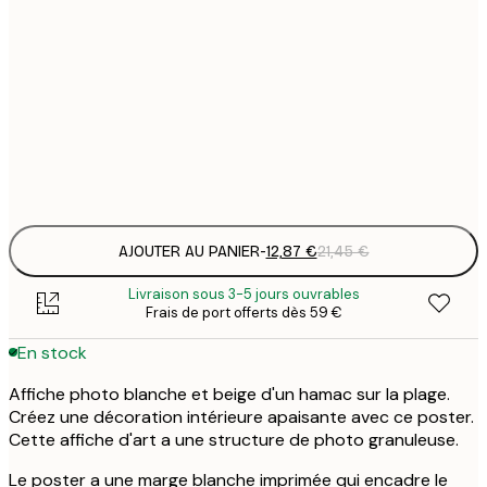
12
30x40 cm
2
19
50x70 cm
3
Frame
options
AJOUTER AU PANIER
-
12,87 €
21,45 €
Livraison sous 3-5 jours ouvrables
Frais de port offerts dès 59 €
En stock
Affiche photo blanche et beige d'un hamac sur la plage.
Créez une décoration intérieure apaisante avec ce poster.
Cette affiche d'art a une structure de photo granuleuse.
Le poster a une marge blanche imprimée qui encadre le