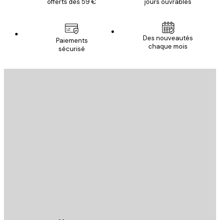
offerts dès 59 €
jours ouvrables
Des nouveautés
Paiements
chaque mois
sécurisé
Email
ENVOYER
Store
Poster Store
Service Client