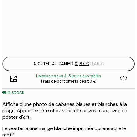
12
30x40 cm
2
19
50x70 cm
3
Frame
options
AJOUTER AU PANIER
-
12,87 €
21,45 €
Livraison sous 3-5 jours ouvrables
Frais de port offerts dès 59 €
En stock
Affiche d'une photo de cabanes bleues et blanches à la
plage. Apportez l'été chez vous et sur vos murs avec ce
poster d'art.
Le poster a une marge blanche imprimée qui encadre le
motif.