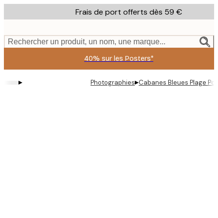
Skip
Frais de port offerts dès 59 €
to
main
content.
Rechercher un produit, un nom, une marque...
40% sur les Posters*
▸
▸
Photographies
Cabanes Bleues Plage Pos