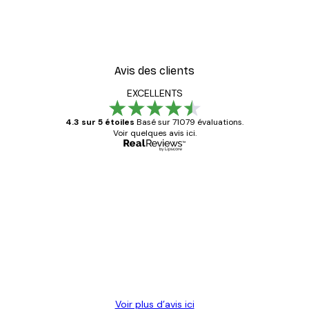
Avis des clients
EXCELLENTS
4.3 sur 5 étoiles
Basé sur 71079 évaluations.
Voir quelques avis ici.
Acheteur vérifié
Avis
des
Satisfaite !
clients
4 juin
Christelle K
Voir plus d’avis ici