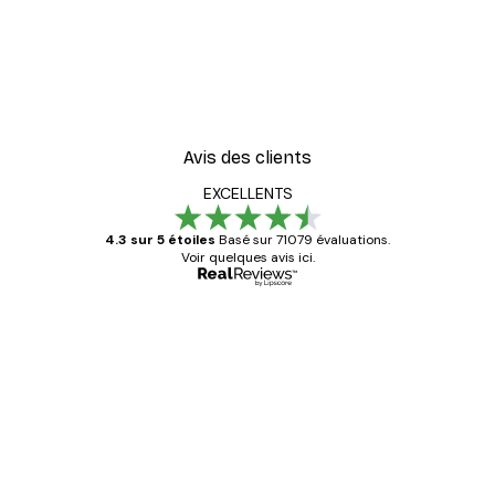
Avis des clients
EXCELLENTS
4.3 sur 5 étoiles
Basé sur 71079 évaluations.
Voir quelques avis ici.
Acheteur vérifié
Avis
des
Satisfaite !
clients
4 juin
Christelle K