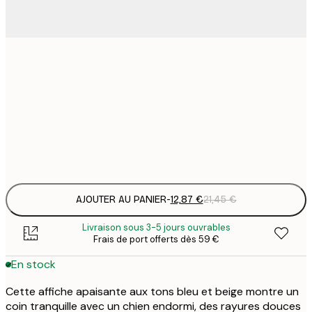
12
30x40 cm
2
19
50x70 cm
3
Frame
options
AJOUTER AU PANIER
-
12,87 €
21,45 €
Livraison sous 3-5 jours ouvrables
Frais de port offerts dès 59 €
En stock
Cette affiche apaisante aux tons bleu et beige montre un
coin tranquille avec un chien endormi, des rayures douces