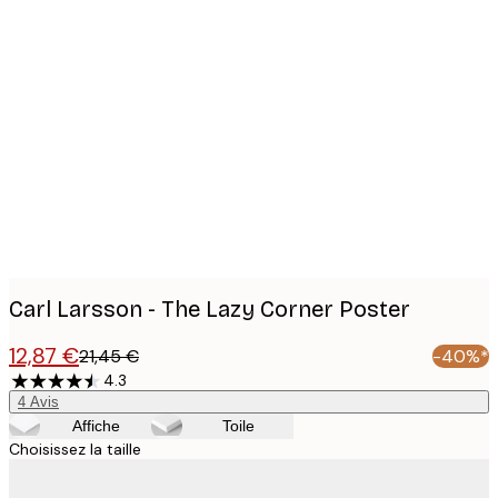
Product
images
Carl Larsson - The Lazy Corner Poster
12,87 €
21,45 €
-40%*
4.3
4
Avis
Affiche
Toile
Choisissez la taille