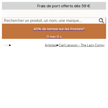
Skip
Frais de port offerts dès 59 €
to
main
content.
Rechercher un produit, un nom, une marque...
40% de remise sur les Posters*
0 min
0 s
Valable
jusqu'au
▸
▸
Artistes
Carl Larsson - The Lazy Corner P
:
2026-
08-
09