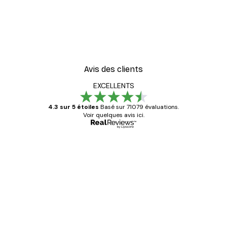
Avis des clients
EXCELLENTS
4.3 sur 5 étoiles
Basé sur 71079 évaluations.
Voir quelques avis ici.
Acheteur vérifié
Avis
des
Satisfaite !
clients
4 juin
Christelle K