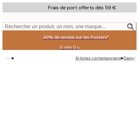
Skip
Frais de port offerts dès 59 €
to
main
content.
Rechercher un produit, un nom, une marque...
40% de remise sur les Posters*
0 min
0 s
Valable
jusqu'au
▸
▸
Artistes contemporains
Daniel 
:
2026-
08-
09