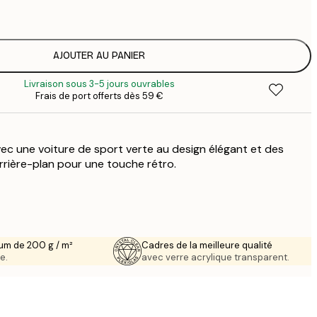
1
12
2
21
AJOUTER AU PANIER
3
Livraison sous 3-5 jours ouvrables
29
Frais de port offerts dès 59 €
4
64
vec une voiture de sport verte au design élégant et des
rrière-plan pour une touche rétro.
um de 200 g / m²
Cadres de la meilleure qualité
e.
avec verre acrylique transparent.