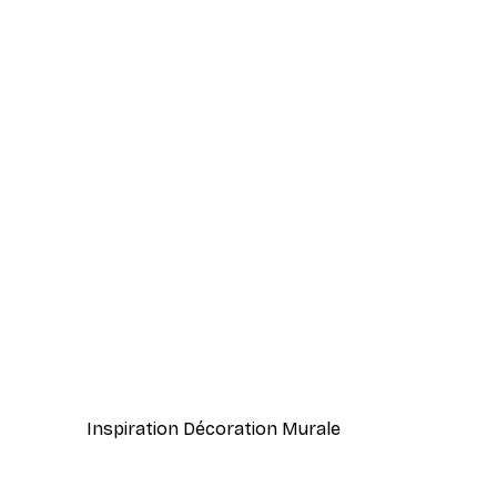
-40%*
Élégance Florale Affiche
À partir de 7,77 €
12,95 €
Inspiration Décoration Murale