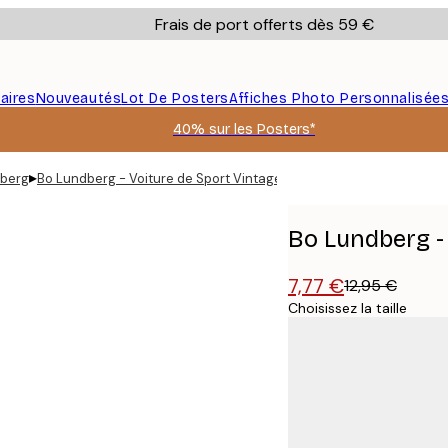
Frais de port offerts dès 59 €
aires
Nouveautés
Lot De Posters
Affiches Photo Personnalisée
40% sur les Posters*
▸
dberg
Bo Lundberg - Voiture de Sport Vintage Poster
Bo Lundberg -
7,77 €
12,95 €
Choisissez la taille