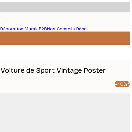
s
Décoration Murale
B2B
Nos Conseils Déco
 Voiture de Sport Vintage Poster
-40%*