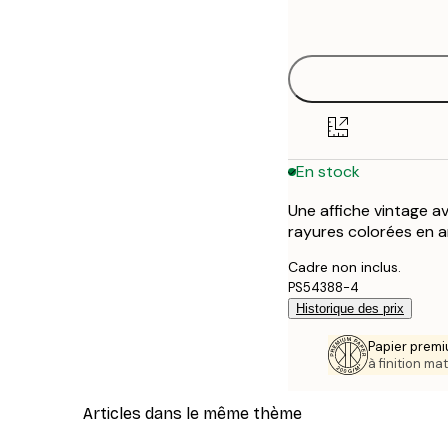
options
30x40 cm
50x70 cm
70x100 cm
En stock
100x150 cm
Une affiche vintage a
rayures colorées en a
Cadre non inclus.
PS54388-4
Historique des prix
Papier premi
à finition mat
Articles dans le même thème