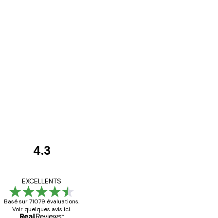
4.3
Avis
des
Satisfaite !
EXCELLENTS
clients
Basé sur 71079 évaluations.
Voir quelques avis ici.
4 juin