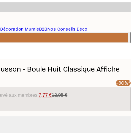
s
Décoration Murale
B2B
Nos Conseils Déco
sson - Boule Huit Classique Affiche
-30%*
éservé aux membres
|
7,77 €
12,95 €