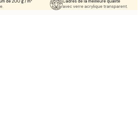
um de 200 g / m²
Cadres de la meilleure qualité
e.
avec verre acrylique transparent.