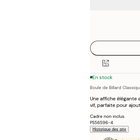
Frame
21x30 cm
options
30x40 cm
40x50 cm
50x70 cm
En stock
70x100 cm
Boule de Billard Classiq
100x150 cm
Une affiche élégante 
vif, parfaite pour ajo
Cadre non inclus.
PS56596-4
Historique des prix