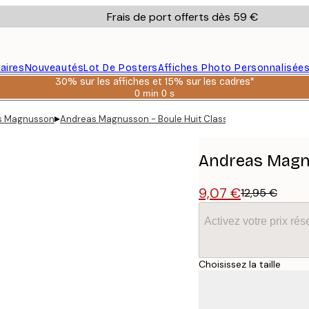
Frais de port offerts dès 59 €
aires
Nouveautés
Lot De Posters
Affiches Photo Personnalisée
30% sur les affiches et 15% sur les cadres*
0 min
0 s
Valable
jusqu'au
▸
s Magnusson
Andreas Magnusson - Boule Huit Classique Affiche
:
2026-
08-
06
Andreas Magnu
9,07 €
12,95 €
Activez votre prix r
Choisissez la taille