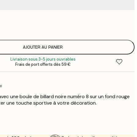
9
1
15
2
19
AJOUTER AU PANIER
2
Livraison sous 3-5 jours ouvrables
23
Frais de port offerts dès 59 €
3
30
4
ue
75
avec une boule de billard noire numéro 8 sur un fond rouge
uter une touche sportive à votre décoration.