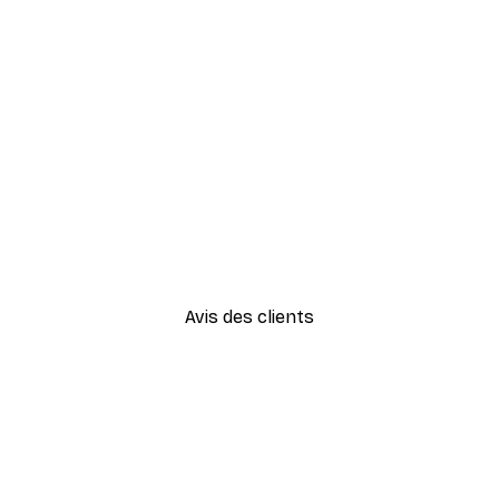
-30%*
Smiling Sun Affiche
À partir de 9,07 €
12,95 €
Avis des clients