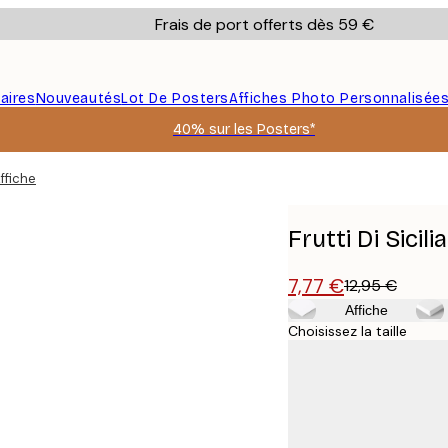
Frais de port offerts dès 59 €
aires
Nouveautés
Lot De Posters
Affiches Photo Personnalisée
40% sur les Posters*
Affiche
Frutti Di Sicili
7,77 €
12,95 €
Affiche
Choisissez la taille