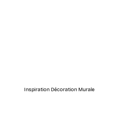
-40%*
Vernazza Poster
À partir de 7,77 €
12,95 €
Inspiration Décoration Murale