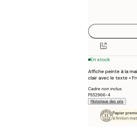
Frame
21x30 cm
options
30x40 cm
50x70 cm
En stock
Affiche peinte à la ma
clair avec le texte « Fru
Cadre non inclus.
PS52966-4
Historique des prix
Papier premi
à finition mat