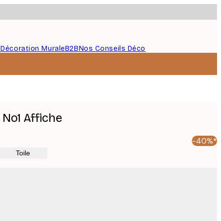
s
Décoration Murale
B2B
Nos Conseils Déco
a No1 Affiche
-40%*
Toile