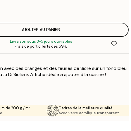
7
1
12
2
19
AJOUTER AU PANIER
3
Livraison sous 3-5 jours ouvrables
Frais de port offerts dès 59 €
in avec des oranges et des feuilles de Sicile sur un fond bleu
tti Di Sicilia ». Affiche idéale à ajouter à la cuisine !
um de 200 g / m²
Cadres de la meilleure qualité
e.
avec verre acrylique transparent.