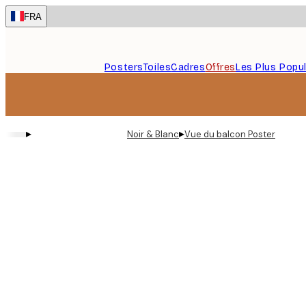
Skip
FRA
to
main
content.
Posters
Toiles
Cadres
Offres
Les Plus Popul
▸
▸
Noir & Blanc
Vue du balcon Poster