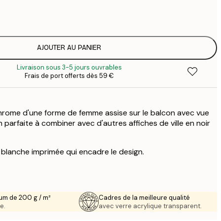
5
2
8
3
AJOUTER AU PANIER
Livraison sous 3-5 jours ouvrables
Frais de port offerts dès 59 €
ome d'une forme de femme assise sur le balcon avec vue
ion parfaite à combiner avec d'autres affiches de ville en noir
e blanche imprimée qui encadre le design.
um de 200 g / m²
Cadres de la meilleure qualité
e.
avec verre acrylique transparent.