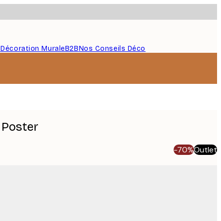
s
Décoration Murale
B2B
Nos Conseils Déco
 Poster
-70%
Outlet