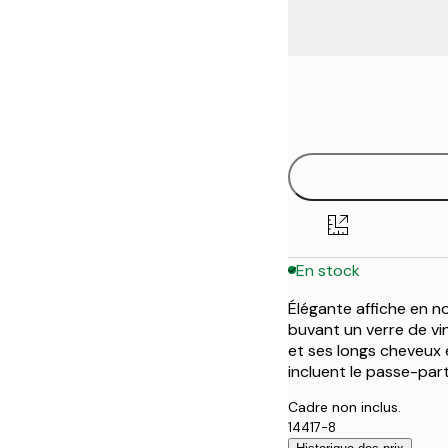
Frame
50x70 cm
options
En stock
Élégante affiche en n
buvant un verre de vin
et ses longs cheveux 
incluent le passe-part
Cadre non inclus.
14417-8