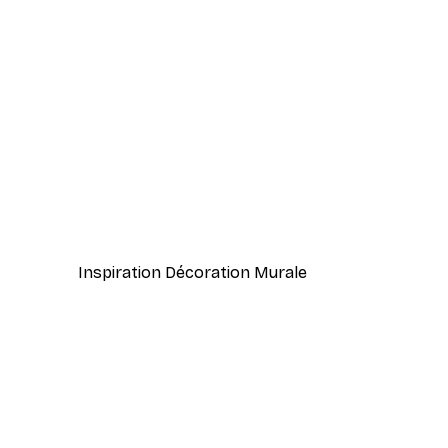
-70%
Outlet
Pilliers Pierre Poster
À partir de 3,88 €
12,95 €
Inspiration Décoration Murale