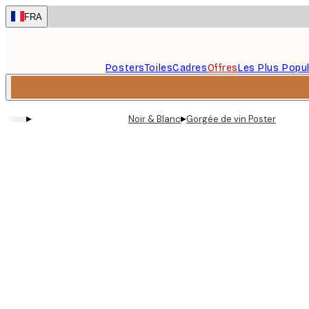
Skip
FRA
to
main
content.
Posters
Toiles
Cadres
Offres
Les Plus Popul
▸
▸
Noir & Blanc
Gorgée de vin Poster