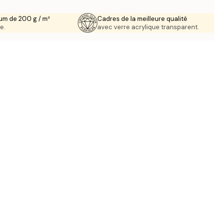
um de 200 g / m²
Cadres de la meilleure qualité
e.
avec verre acrylique transparent.