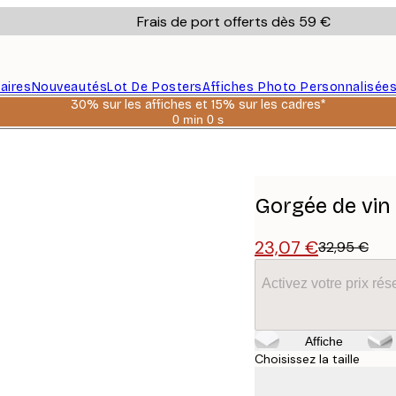
Frais de port offerts dès 59 €
aires
Nouveautés
Lot De Posters
Affiches Photo Personnalisée
30% sur les affiches et 15% sur les cadres*
0 min
0 s
Valable
jusqu'au
:
2026-
08-
06
Gorgée de vin
23,07 €
32,95 €
Activez votre prix r
Affiche
Choisissez la taille