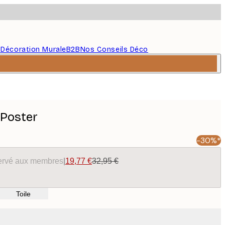
s
Décoration Murale
B2B
Nos Conseils Déco
 Poster
-30%*
éservé aux membres
|
19,77 €
32,95 €
Toile