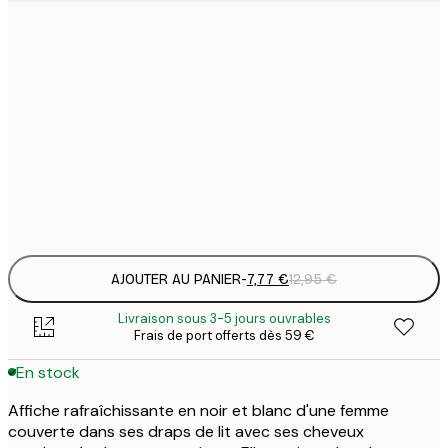
7
21x30 cm
1
12
30x40 cm
2
19
50x70 cm
3
Frame
options
AJOUTER AU PANIER
-
7,77 €
12,95 €
Livraison sous 3-5 jours ouvrables
Frais de port offerts dès 59 €
En stock
Affiche rafraîchissante en noir et blanc d'une femme
couverte dans ses draps de lit avec ses cheveux