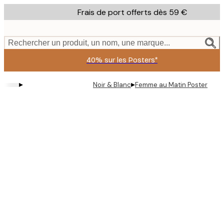
Skip
Frais de port offerts dès 59 €
to
main
content.
Rechercher un produit, un nom, une marque...
40% sur les Posters*
▸
▸
Noir & Blanc
Femme au Matin Poster