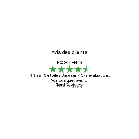
Avis des clients
EXCELLENTS
4.3 sur 5 étoiles
Basé sur 71079 évaluations.
Voir quelques avis ici.
Acheteur vérifié
Avis
des
Satisfaite !
clients
4 juin