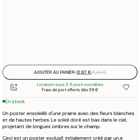
12
30x40 cm
2
19
50x70 cm
3
Frame
options
AJOUTER AU PANIER
-
12,87 €
21,45 €
Livraison sous 3-5 jours ouvrables
Frais de port offerts dès 59 €
En stock
Un poster ensoleillé d'une prairie avec des fleurs blanches
et de hautes herbes. Le soleil doré est bas dans le ciel,
projetant de longues ombres sur le champ.
Ceci est un poster exclusif, initialement créé par un.e