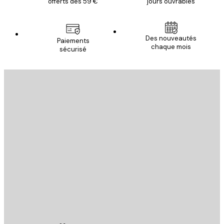
offerts dès 59 €
jours ouvrables
Des nouveautés
Paiements
chaque mois
sécurisé
Email
ENVOYER
Store
Poster Store
Service Client