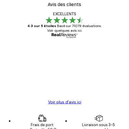
Avis des clients
EXCELLENTS
4.3 sur 5 étoiles
Basé sur 71079 évaluations.
Voir quelques avis ici.
Acheteur vérifié
Avis
des
Satisfaite !
clients
4 juin
Christelle K
Voir plus d’avis ici
Frais de port
Livraison sous 3-5