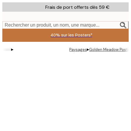
Skip
Frais de port offerts dès 59 €
to
main
content.
Rechercher un produit, un nom, une marque...
40% sur les Posters*
▸
▸
Paysages
Golden Meadow Poste