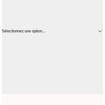
Sélectionnez une option...
3
21x30 cm
1