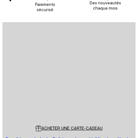
Des nouveautés
Paiements
chaque mois
sécurisé
Email
ENVOYER
Store
Poster Store
Service Client
ACHETER UNE CARTE-CADEAU