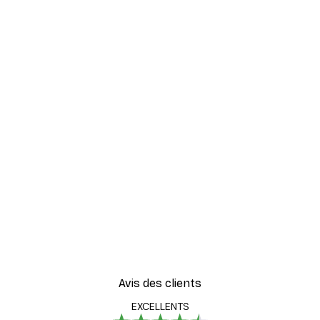
-30%*
rait Poster
Herbe de Plage Poster
À partir de 9,07 €
12,95 €
Avis des clients
EXCELLENTS