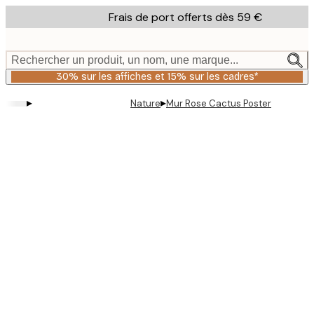
Skip
Frais de port offerts dès 59 €
to
main
content.
Rechercher un produit, un nom, une marque...
30% sur les affiches et 15% sur les cadres*
▸
▸
Nature
Mur Rose Cactus Poster