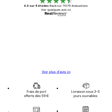
4.3 sur 5 étoiles
Basé sur 71079 évaluations.
Voir quelques avis ici.
Acheteur vérifié
Avis
des
Satisfaite !
clients
4 juin
Christelle K
Voir plus d’avis ici
Frais de port
Livraison sous 3-5
offerts dès 59 €
jours ouvrables