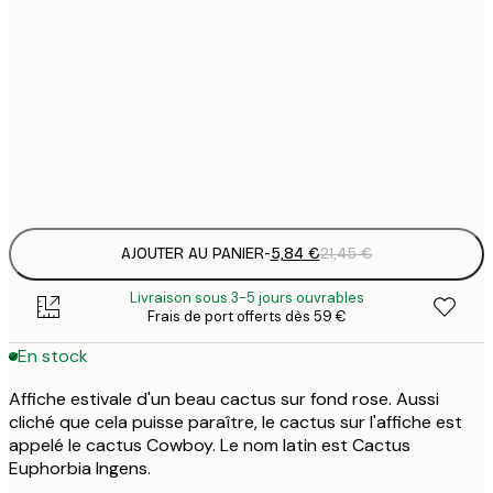
5
30x40 cm
2
8
50x70 cm
3
Frame
options
AJOUTER AU PANIER
-
5,84 €
21,45 €
Livraison sous 3-5 jours ouvrables
Frais de port offerts dès 59 €
En stock
Affiche estivale d'un beau cactus sur fond rose. Aussi
cliché que cela puisse paraître, le cactus sur l'affiche est
appelé le cactus Cowboy. Le nom latin est Cactus
Euphorbia Ingens.