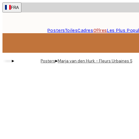
Skip
FRA
to
main
content.
Posters
Toiles
Cadres
Offres
Les Plus Popul
▸
▸
Posters
Marja van den Hurk - Fleurs Urbaines Surré