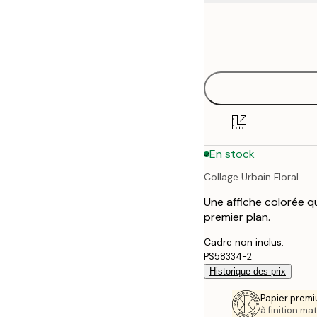
Frame
50x50 cm
options
En stock
Collage Urbain Floral
Une affiche colorée qu
premier plan.
Cadre non inclus.
PS58334-2
Historique des prix
Papier premi
à finition mat