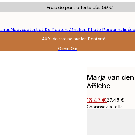
Frais de port offerts dès 59 €
aires
Nouveautés
Lot De Posters
Affiches Photo Personnalisée
40% de remise sur les Posters*
0 min
0 s
Valable
jusqu'au
alistes Affiche
:
2026-
08-
Marja van den 
09
Affiche
16,47 €
27,45 €
Choisissez la taille