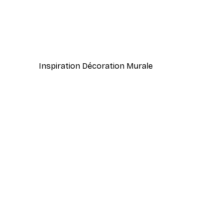
-40%*
Coco. Affiche
À partir de 7,77 €
12,95 €
Inspiration Décoration Murale