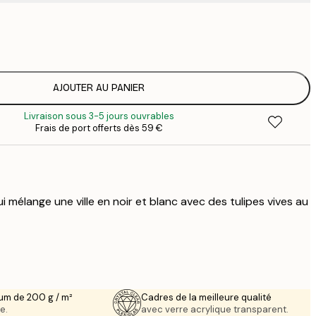
16
2
AJOUTER AU PANIER
Livraison sous 3-5 jours ouvrables
Frais de port offerts dès 59 €
i mélange une ville en noir et blanc avec des tulipes vives au
um de 200 g / m²
Cadres de la meilleure qualité
e.
avec verre acrylique transparent.