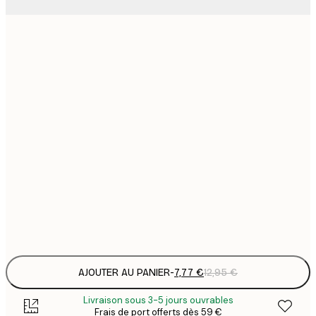
7
21x30 cm
1
12
30x40 cm
2
16
40x50 cm
2
16
50x50 cm
2
19
50x70 cm
3
Frame
options
AJOUTER AU PANIER
-
7,77 €
12,95 €
Livraison sous 3-5 jours ouvrables
Frais de port offerts dès 59 €