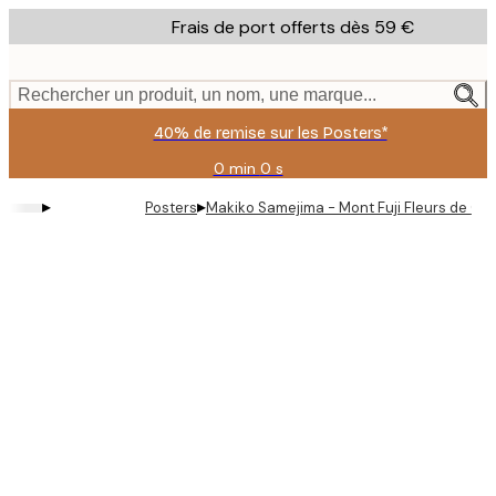
Skip
Frais de port offerts dès 59 €
to
main
content.
Rechercher un produit, un nom, une marque...
40% de remise sur les Posters*
0 min
0 s
Valable
jusqu'au
▸
▸
Posters
Makiko Samejima - Mont Fuji Fleurs de Ceri
:
2026-
08-
09