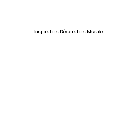
oleil Poster
Fadil Roze - Chemin de l
À partir de 7,77 €
12,95 €
Inspiration Décoration Murale