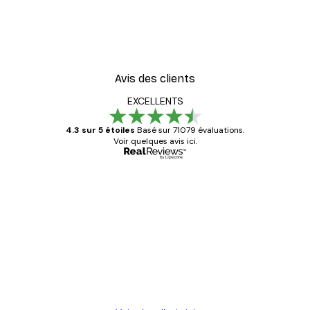
Avis des clients
EXCELLENTS
4.3 sur 5 étoiles
Basé sur 71079 évaluations.
Voir quelques avis ici.
Acheteur vérifié
Avis
des
Satisfaite !
clients
4 juin
Christelle K