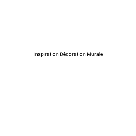
-40%*
meux Poster
Coco. Affiche
À partir de 7,77 €
12,95 €
Inspiration Décoration Murale