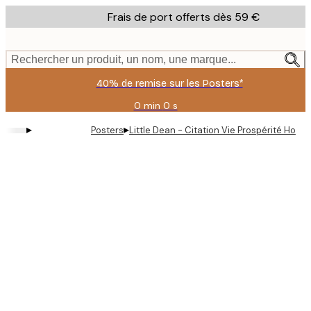
Skip
Frais de port offerts dès 59 €
to
main
content.
Rechercher un produit, un nom, une marque...
40% de remise sur les Posters*
0 min
0 s
Valable
jusqu'au
▸
▸
Posters
Little Dean - Citation Vie Prospérité Honn
:
2026-
08-
09